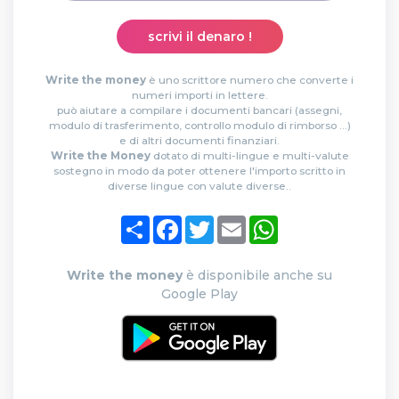
scrivi il denaro !
Write the money
è uno scrittore numero che converte i
numeri importi in lettere.
può aiutare a compilare i documenti bancari (assegni,
modulo di trasferimento, controllo modulo di rimborso ...)
e di altri documenti finanziari.
Write the Money
dotato di multi-lingue e multi-valute
sostegno in modo da poter ottenere l'importo scritto in
diverse lingue con valute diverse..
Condividi
Facebook
Twitter
Email
WhatsApp
Write the money
è disponibile anche su
Google Play