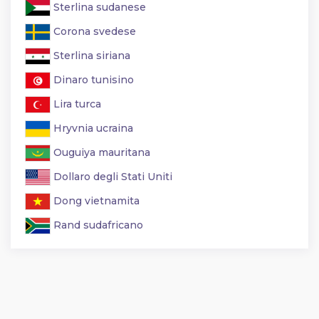
Sterlina sudanese
Corona svedese
Sterlina siriana
Dinaro tunisino
Lira turca
Hryvnia ucraina
Ouguiya mauritana
Dollaro degli Stati Uniti
Dong vietnamita
Rand sudafricano