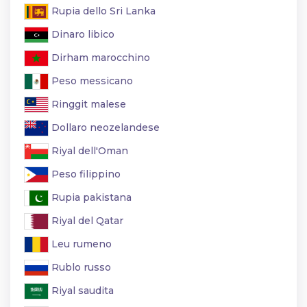
Rupia dello Sri Lanka
Dinaro libico
Dirham marocchino
Peso messicano
Ringgit malese
Dollaro neozelandese
Riyal dell'Oman
Peso filippino
Rupia pakistana
Riyal del Qatar
Leu rumeno
Rublo russo
Riyal saudita