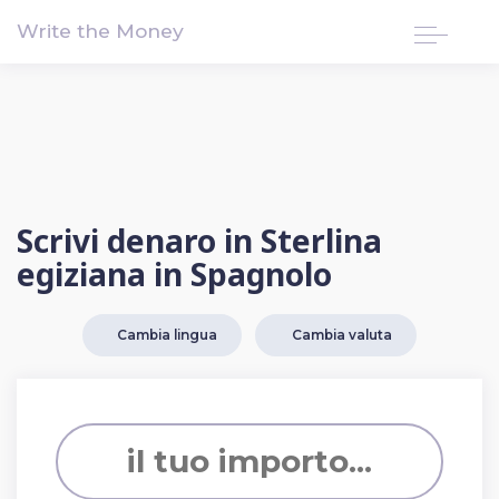
!-- Google tag (gtag.js) -->
Write the Money
Scrivi denaro in Sterlina
egiziana in Spagnolo
Cambia lingua
Cambia valuta