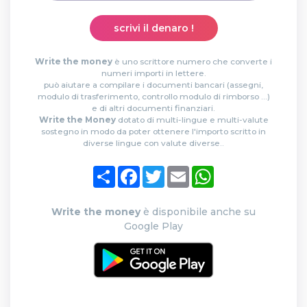
scrivi il denaro !
Write the money
è uno scrittore numero che converte i
numeri importi in lettere.
può aiutare a compilare i documenti bancari (assegni,
modulo di trasferimento, controllo modulo di rimborso ...)
e di altri documenti finanziari.
Write the Money
dotato di multi-lingue e multi-valute
sostegno in modo da poter ottenere l'importo scritto in
diverse lingue con valute diverse..
Condividi
Facebook
Twitter
Email
WhatsApp
Write the money
è disponibile anche su
Google Play