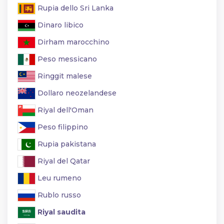
Rupia dello Sri Lanka
Dinaro libico
Dirham marocchino
Peso messicano
Ringgit malese
Dollaro neozelandese
Riyal dell'Oman
Peso filippino
Rupia pakistana
Riyal del Qatar
Leu rumeno
Rublo russo
Riyal saudita