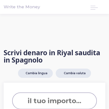
!-- Google tag (gtag.js) -->
Write the Money
Scrivi denaro in Riyal saudita
in Spagnolo
Cambia lingua
Cambia valuta