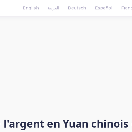
English
العربية
Deutsch
Español
Fran
e l'argent en Yuan chinois