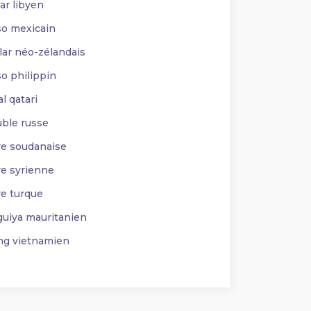
ar libyen
o mexicain
lar néo-zélandais
o philippin
l qatari
ble russe
re soudanaise
re syrienne
re turque
uiya mauritanien
g vietnamien