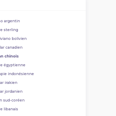
o argentin
e sterling
viano bolivien
lar canadien
n chinois
re égyptienne
pie indonésienne
r irakien
ar jordanien
 sud-coréen
e libanais