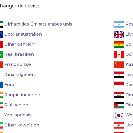
anger de devise
Dirham des Émirats arabes unis
Pes
Ddollar australien
Livr
Dinar bahreïni
Boli
Real brésilien
Dol
Franc suisse
Yua
Dinar algérien
Liv
Euro
Rou
Roupie indienne
Dina
Rial iranien
Din
Yen japonais
Won
Dinar koweïtien
Livr