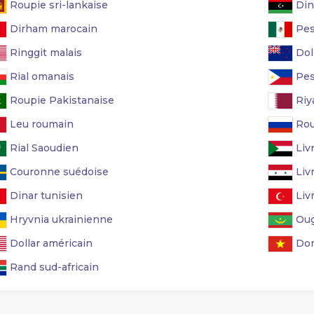
Roupie sri-lankaise
Din
Dirham marocain
Pes
Ringgit malais
Dol
Rial omanais
Pes
Roupie Pakistanaise
Riya
Leu roumain
Rou
Rial Saoudien
Liv
Couronne suédoise
Liv
Dinar tunisien
Liv
Hryvnia ukrainienne
Oug
Dollar américain
Don
Rand sud-africain