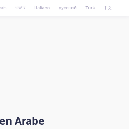
çais
भारतीय
Italiano
русский
Türk
中文
 en Arabe