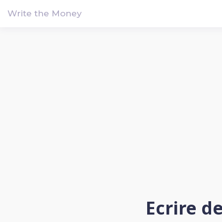
!-- Google tag (gtag.js) -->
Write the Money
Ecrire d