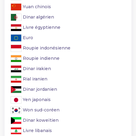
Yuan chinois
Dinar algérien
Livre égyptienne
Euro
Roupie indonésienne
Roupie indienne
Dinar irakien
Rial iranien
Dinar jordanien
Yen japonais
Won sud-coréen
Dinar koweïtien
Livre libanais