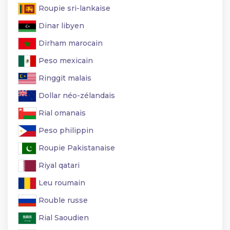
Roupie sri-lankaise
Dinar libyen
Dirham marocain
Peso mexicain
Ringgit malais
Dollar néo-zélandais
Rial omanais
Peso philippin
Roupie Pakistanaise
Riyal qatari
Leu roumain
Rouble russe
Rial Saoudien