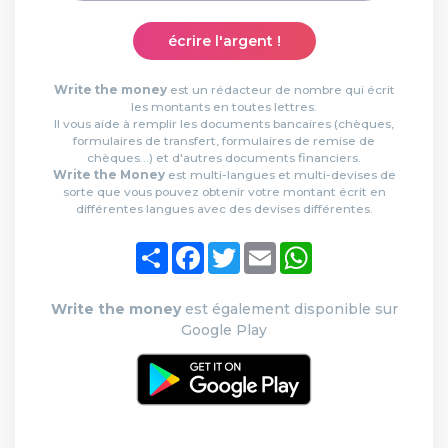
écrire l'argent !
Write the money
est un rédacteur de nombre qui écrit
les montants en toutes lettres.
Il vous aide à remplir les documents bancaires (chèques,
formulaires de transfert, formulaires de remise de
chèques...) et d'autres documents financiers.
Write the Money
est multi-langues et multi-devises de
sorte que vous pouvez obtenir votre montant écrit en
différentes langues avec des devises différentes.
Partager
Facebook
Twitter
Email
WhatsApp
Write the money
est également disponible sur
Google Play