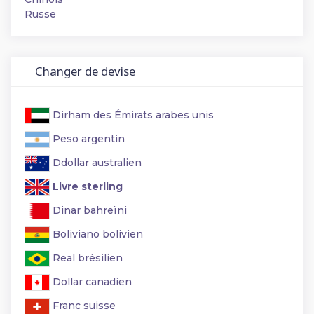
Russe
Changer de devise
Dirham des Émirats arabes unis
Peso argentin
Ddollar australien
Livre sterling
Dinar bahreïni
Boliviano bolivien
Real brésilien
Dollar canadien
Franc suisse