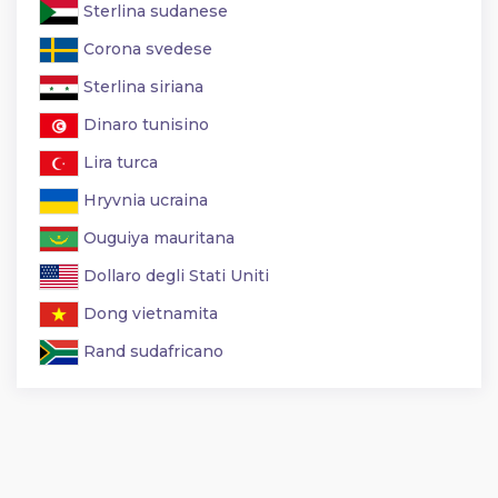
Sterlina sudanese
Corona svedese
Sterlina siriana
Dinaro tunisino
Lira turca
Hryvnia ucraina
Ouguiya mauritana
Dollaro degli Stati Uniti
Dong vietnamita
Rand sudafricano