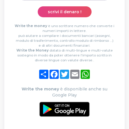
scrivi il denaro !
Write the money
è uno scrittore numero che converte i
numeri importi in lettere.
può aiutare a compilare i documenti bancari (assegni,
modulo di trasferimento, controllo modulo di rimborso ...)
e di altri documenti finanziari.
Write the Money
dotato di multi-lingue e multi-valute
sostegno in modo da poter ottenere l'importo scritto in
diverse lingue con valute diverse..
Condividi
Facebook
Twitter
Email
WhatsApp
Write the money
è disponibile anche su
Google Play