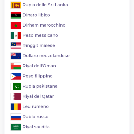
Rupia dello Sri Lanka
Dinaro libico
Dirham marocchino
Peso messicano
Ringgit malese
Dollaro neozelandese
Riyal dell'Oman
Peso filippino
Rupia pakistana
Riyal del Qatar
Leu rumeno
Rublo russo
Riyal saudita