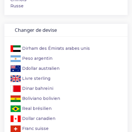
Russe
Changer de devise
Dirham des Émirats arabes unis
Peso argentin
Ddollar australien
Livre sterling
Dinar bahreïni
Boliviano bolivien
Real brésilien
Dollar canadien
Franc suisse