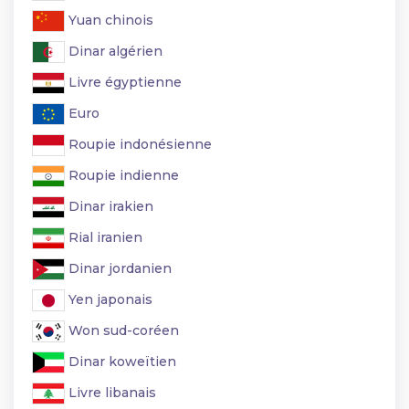
Yuan chinois
Dinar algérien
Livre égyptienne
Euro
Roupie indonésienne
Roupie indienne
Dinar irakien
Rial iranien
Dinar jordanien
Yen japonais
Won sud-coréen
Dinar koweïtien
Livre libanais