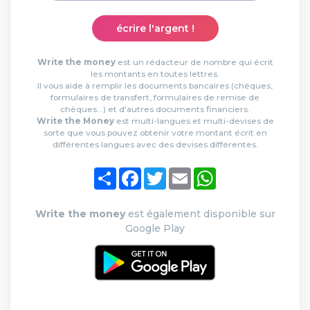
écrire l'argent !
Write the money
est un rédacteur de nombre qui écrit
les montants en toutes lettres.
Il vous aide à remplir les documents bancaires (chèques,
formulaires de transfert, formulaires de remise de
chèques...) et d'autres documents financiers.
Write the Money
est multi-langues et multi-devises de
sorte que vous pouvez obtenir votre montant écrit en
différentes langues avec des devises différentes.
Partager
Facebook
Twitter
Email
WhatsApp
Write the money
est également disponible sur
Google Play