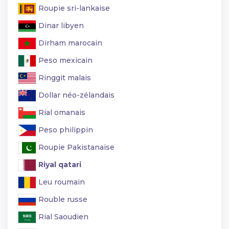
Roupie sri-lankaise
Dinar libyen
Dirham marocain
Peso mexicain
Ringgit malais
Dollar néo-zélandais
Rial omanais
Peso philippin
Roupie Pakistanaise
Riyal qatari
Leu roumain
Rouble russe
Rial Saoudien