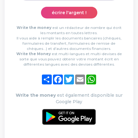
écrire l'argent !
Write the money
est un rédacteur de nombre qui écrit
les montants en toutes lettres.
Il vous aide à remplir les documents bancaires (chèques,
formulaires de transfert, formulaires de remise de
chèques...) et d'autres documents financiers.
Write the Money
est multi-langues et multi-devises de
sorte que vous pouvez obtenir votre montant écrit en
différentes langues avec des devises différentes.
Partager
Facebook
Twitter
Email
WhatsApp
Write the money
est également disponible sur
Google Play