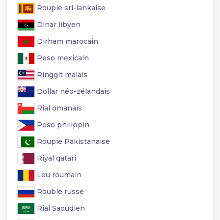
Roupie sri-lankaise
Dinar libyen
Dirham marocain
Peso mexicain
Ringgit malais
Dollar néo-zélandais
Rial omanais
Peso philippin
Roupie Pakistanaise
Riyal qatari
Leu roumain
Rouble russe
Rial Saoudien