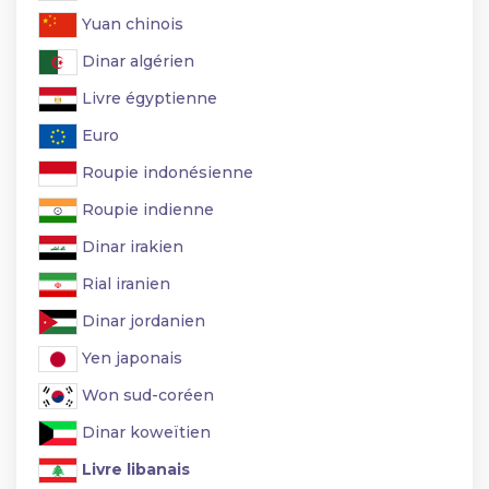
Yuan chinois
Dinar algérien
Livre égyptienne
Euro
Roupie indonésienne
Roupie indienne
Dinar irakien
Rial iranien
Dinar jordanien
Yen japonais
Won sud-coréen
Dinar koweïtien
Livre libanais