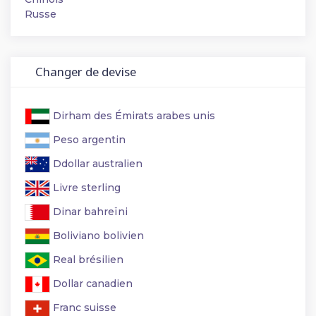
Russe
Changer de devise
Dirham des Émirats arabes unis
Peso argentin
Ddollar australien
Livre sterling
Dinar bahreïni
Boliviano bolivien
Real brésilien
Dollar canadien
Franc suisse