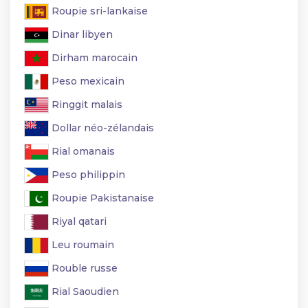
Roupie sri-lankaise
Dinar libyen
Dirham marocain
Peso mexicain
Ringgit malais
Dollar néo-zélandais
Rial omanais
Peso philippin
Roupie Pakistanaise
Riyal qatari
Leu roumain
Rouble russe
Rial Saoudien