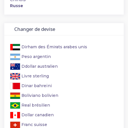
Russe
Changer de devise
Dirham des Émirats arabes unis
Peso argentin
Ddollar australien
Livre sterling
Dinar bahreïni
Boliviano bolivien
Real brésilien
Dollar canadien
Franc suisse