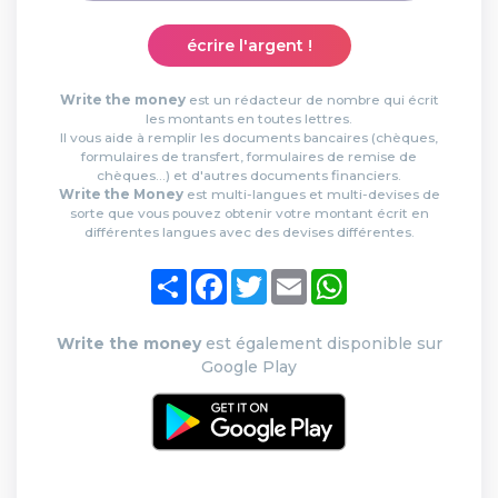
écrire l'argent !
Write the money
est un rédacteur de nombre qui écrit
les montants en toutes lettres.
Il vous aide à remplir les documents bancaires (chèques,
formulaires de transfert, formulaires de remise de
chèques...) et d'autres documents financiers.
Write the Money
est multi-langues et multi-devises de
sorte que vous pouvez obtenir votre montant écrit en
différentes langues avec des devises différentes.
Partager
Facebook
Twitter
Email
WhatsApp
Write the money
est également disponible sur
Google Play