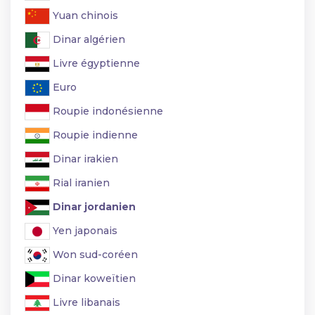
Yuan chinois
Dinar algérien
Livre égyptienne
Euro
Roupie indonésienne
Roupie indienne
Dinar irakien
Rial iranien
Dinar jordanien
Yen japonais
Won sud-coréen
Dinar koweïtien
Livre libanais